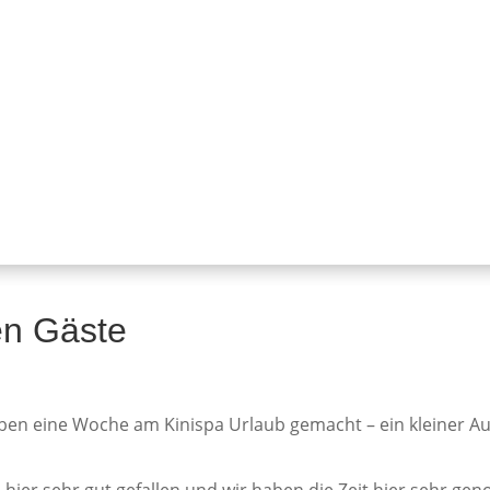
en Gäste
ben eine Woche am Kinispa Urlaub gemacht – ein kleiner Au
 hier sehr gut gefallen und wir haben die Zeit hier sehr geno